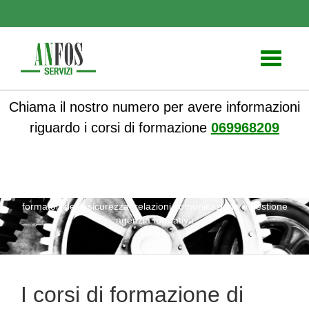
Toggle
navigati
Chiama il nostro numero per avere informazioni
riguardo i corsi di formazione
069968209
ANFOS
»
Notizie
» I corsi di formazione di aggiornamento
formatori della sicurezza: relazioni comunicazione e gestione
agenzia formativa
I corsi di formazione di