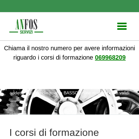
Toggle
navigati
Chiama il nostro numero per avere informazioni
riguardo i corsi di formazione
069968209
ANFOS
»
Notizie
» I corsi di formazione aggiornamento
addetto Antincendio rischio BASSO online riconosciuti e validi
per legge
I corsi di formazione