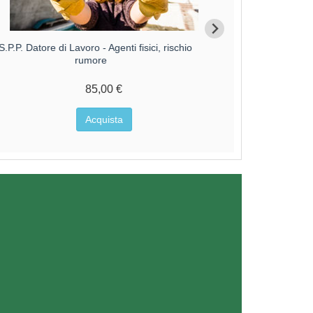
S.P.P. Datore di Lavoro - Agenti fisici, rischio
R.S.P.P. Datore
rumore
85,00 €
Acquista