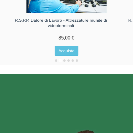
e
R.S.P.P. Datore di Lavoro - Attrezzature munite di
R.
videoterminali
85,00 €
Acquista