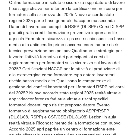
Online formazione in salute e sicurezza rspp datore di lavoro
I passaggi chiave per ottenere la certificazione nei corsi per
formatori sulla sicurezza del 2025 Nuovo accordo stato
regioni 2025 parte base generale haccp prima seconda
Datori di Lavoro con compiti di RSPP (DL SPP) Corsi DLSPP
gratuiti gratis crediti formazione preventivo impresa edile
agricola Formatore sicurezza: cps cse rischio specifico basso
medio alto antincendio primo soccorso coordinatore rls rls
tecnico prevenzione pes pei pav Quali sono le strategie per
favorire l’attività formativa dei partecipanti ai corsi di
aggiornamento per formatori sulla sicurezza sul lavoro del
2025? Certificazioni HACCP per le attività di produzione di
olio extravergine corso formatore rspp datore lavoratori
rischio basso medio alto Quali sono le competenze di
gestione dei conflitti importanti per i formatori RSPP nei corsi
del 2025? Nuovo accordo stato regioni 2025 realtà virtuale
app videoconferenza fad aula virtuale rischi specifici
formatori docenti rspp rls rlst preposto datore Evento
formativo di aggiornamento obbligatorio ASPP/RSPP
(DL.81/08, RSPP) e CSP/CSE (DL.81/08) Lezioni in aula
realtà virtuale Riconoscimento della formazione con nuovo
Accordo 2025 apri paprire un centro di formazione ente