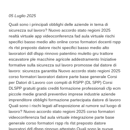
05 Luglio 2025
Quali sono i principali obblighi delle aziende in tema di
sicurezza sul lavoro? Nuovo accordo stato regioni 2025
realtà virtuale app videoconferenza fad aula virtuale rischi
specifici basso medio alto online corso formatori docenti rspp
rls rlst preposto datore rischi specifici basso medio alto
lavoratori ddl dlspp rinnovo patentino muletto gru trattore
escavatore ple macchine agricole addestramento Iniziative
formative sulla sicurezza sul lavoro promosse dal datore di
lavoro: sicurezza garantita Nuovo accordo stato regioni 2025
corso formatori lavoratori datore parte base generale Corsi
per Datori di Lavoro con compiti di RSPP (DL SPP) Corsi
DLSPP gratuiti gratis crediti formazione professionali cfp ecm
piccole medie grandi preventivo imprese industrie aziende
imprenditore obblighi formazione partecipata datore di lavoro
Quali sono i rischi legati all’esposizione al rumore sul luogo di
lavoro? Nuovo accordo stato regioni 2025 corso formatori
videoconferenza fad aula virtuale integrazione parte base
generale corso formatori rspp rls rlst preposto datore
lavoratori ddl dlspp rinnovo attestato Quali sono le nuove