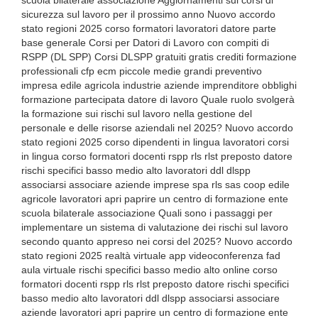
scuola bilaterale associazione Aggiornamenti sui corsi di
sicurezza sul lavoro per il prossimo anno Nuovo accordo
stato regioni 2025 corso formatori lavoratori datore parte
base generale Corsi per Datori di Lavoro con compiti di
RSPP (DL SPP) Corsi DLSPP gratuiti gratis crediti formazione
professionali cfp ecm piccole medie grandi preventivo
impresa edile agricola industrie aziende imprenditore obblighi
formazione partecipata datore di lavoro Quale ruolo svolgerà
la formazione sui rischi sul lavoro nella gestione del
personale e delle risorse aziendali nel 2025? Nuovo accordo
stato regioni 2025 corso dipendenti in lingua lavoratori corsi
in lingua corso formatori docenti rspp rls rlst preposto datore
rischi specifici basso medio alto lavoratori ddl dlspp
associarsi associare aziende imprese spa rls sas coop edile
agricole lavoratori apri paprire un centro di formazione ente
scuola bilaterale associazione Quali sono i passaggi per
implementare un sistema di valutazione dei rischi sul lavoro
secondo quanto appreso nei corsi del 2025? Nuovo accordo
stato regioni 2025 realtà virtuale app videoconferenza fad
aula virtuale rischi specifici basso medio alto online corso
formatori docenti rspp rls rlst preposto datore rischi specifici
basso medio alto lavoratori ddl dlspp associarsi associare
aziende lavoratori apri paprire un centro di formazione ente