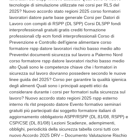
tecnologie di simulazione utilizzate nei corsi per RLS del
2025? Nuovo accordo stato regioni 2025 corso formatori
lavoratori datore parte base generale Corsi per Datori di
Lavoro con compiti di RSPP (DL SPP) Corsi DLSPP fondi
interprofessionali gratuiti gratis crediti formazione
professionali cfp ecm fondi interprofessionali Corso di
Prevenzione e Controllo dell’igiene alimentare corso
formatore rspp datore lavoratori rischio basso medio alto
Preventivi documenti sicurezza sul lavoro a Palermo Nord
corso formatore rspp datore lavoratori rischio basso medio
alto Quali sono le competenze chiave che i formatori in
sicurezza sul lavoro dovranno possedere secondo le nuove
linee guida del 2025? Corso per garantire la qualità igienica
degli alimenti Quali sono i principali aspetti etici da
considerare durante i corsi per formatori sulla sicurezza sul
lavoro? Nuovo accordo stato regioni 2025 rspp esterno
interno rls rlst preposto datore Evento formativo seminari
gratuiti più partecipati dai soggetto formatore italiani di
aggiornamento obbligatorio ASPP/RSPP (DL.81/08, RSPP) e
CSP/CSE (DL.81/08) Lezioni Scadenze, adempimenti,
obblighi, periodicità della sicurezza tabella corsi tutti con
nuovo Accordo 2025 DRV – Documento Valutazione Rischio