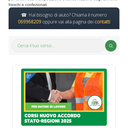
freschi e confezionati
Hai bisogno di aiuto? Chiama il numero
069968209
oppure vai alla pagina dei
contatti