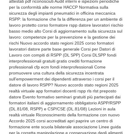
attestati pdf riconosciuti Audit interni e ispezioni periodiche
per la conformità alle norme HACCP Normativa sulla
sicurezza degli impianti pneumatici in officina meccanica
RSPP: la formazione che fa la differenza per un ambiente di
lavoro protetto corso formatore rspp datore lavoratori rischio
basso medio alto Corsi di aggiornamento sulla sicurezza sul
lavoro: competenze per la prevenzione e la gestione dei
rischi Nuovo accordo stato regioni 2025 corso formatori
lavoratori datore parte base generale Corsi per Datori di
Lavoro con compiti di RSPP (DL SPP) Corsi DLSPP fondi
interprofessionali gratuiti gratis crediti formazione
professionali cfp ecm fondi interprofessionali Come
promuovere una cultura della sicurezza incentrata
sull’empowerment dei dipendenti attraverso i corsi per il
datore di lavoro RSPP? Nuovo accordo stato regioni 2025
realtà virtuale app formatori docenti rspp rls rlst preposto
datore Evento formativo seminari gratuiti più partecipati dai
formatori italiani di aggiornamento obbligatorio ASPP/RSPP
(DL.81/08, RSPP) e CSP/CSE (DL.81/08) Lezioni in aula
realtà virtuale Riconoscimento della formazione con nuovo
Accordo 2025 corsi accreditati apri paprire un centro di
formazione ente scuola bilaterale associazione Linee guida
per la corretta manipolazione e conservazione degli alimenti