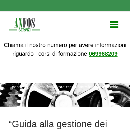
Toggle
navigati
Chiama il nostro numero per avere informazioni
riguardo i corsi di formazione
069968209
ANFOS
»
Notizie
» “Guida alla gestione dei rifiuti plastici in
pasticcerie”, corso formatore rspp datore lavoratori rischio
basso medio alto
“Guida alla gestione dei