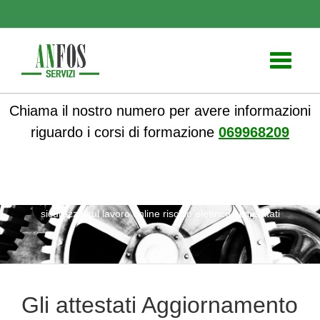
Toggle
navigati
Chiama il nostro numero per avere informazioni
riguardo i corsi di formazione
069968209
ANFOS
»
Notizie
» Gli attestati Aggiornamento PES
sicurezza sul lavoro online rischio elettrico accreditati
Gli attestati Aggiornamento