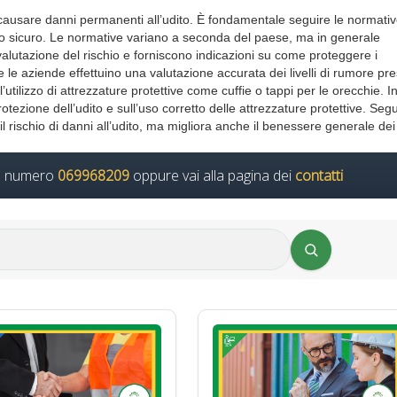
 causare danni permanenti all’udito. È fondamentale seguire le normativ
vo sicuro. Le normative variano a seconda del paese, ma in generale
 valutazione del rischio e forniscono indicazioni su come proteggere i
 le aziende effettuino una valutazione accurata dei livelli di rumore pre
utilizzo di attrezzature protettive come cuffie o tappi per le orecchie. In
tezione dell’udito e sull’uso corretto delle attrezzature protettive. Segu
l rischio di danni all’udito, ma migliora anche il benessere generale dei
il numero
069968209
oppure vai alla pagina dei
contatti