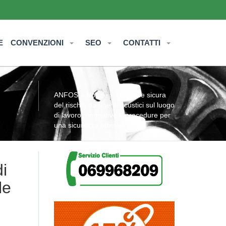
E
CONVENZIONI
SEO
CONTATTI
ANFOS
»
Notizie
» Gestione sicura
del rischio da agenti acustici sul luogo
di lavoro: normative e procedure per
una sicurezza ottimale
di
le