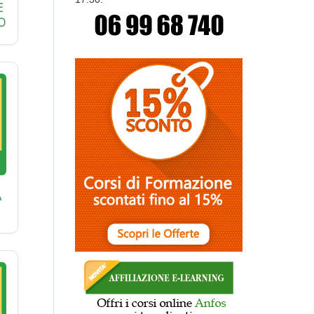
E
O
A