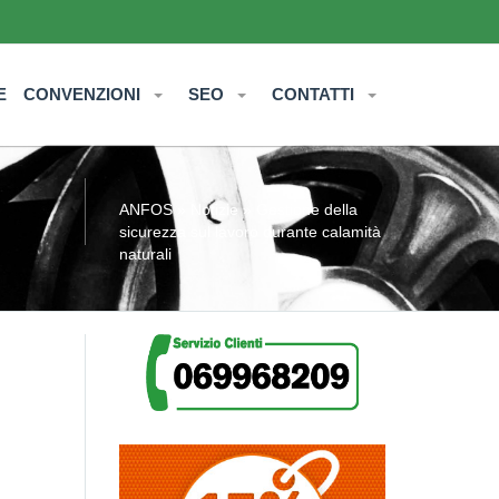
E
CONVENZIONI
SEO
CONTATTI
ANFOS
»
Notizie
» Gestione della
sicurezza sul lavoro durante calamità
naturali