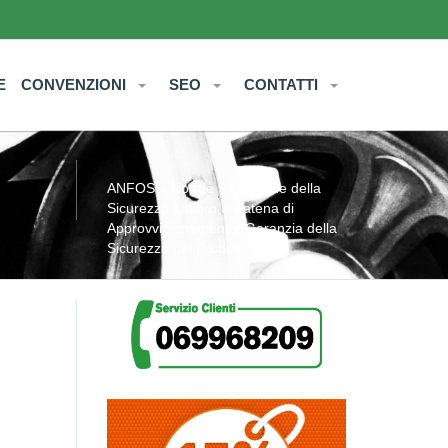
E
CONVENZIONI
SEO
CONTATTI
ANFOS
»
Notizie
» Gestione della
Sicurezza Lavoro e Catena di
Approvvigionamento: Garanzia della
Sicurezza dei Prodotti