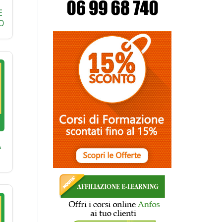
E
O
A