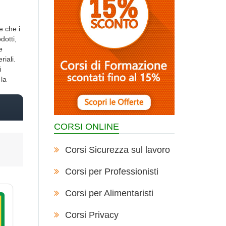
e che i
dotti,
e
riali.
i
 la
CORSI ONLINE
Corsi Sicurezza sul lavoro
Corsi per Professionisti
Corsi per Alimentaristi
Corsi Privacy