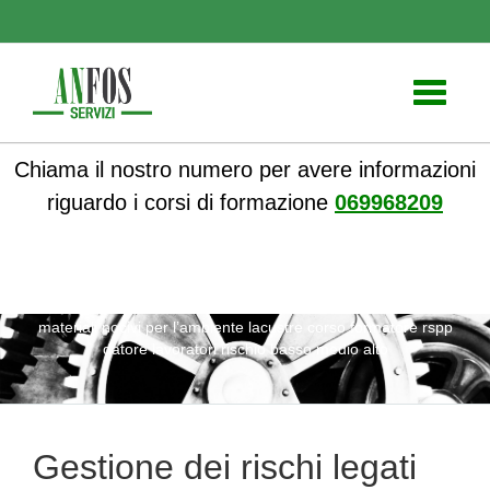
Toggle
navigati
Chiama il nostro numero per avere informazioni
riguardo i corsi di formazione
069968209
ANFOS
»
Notizie
» Gestione dei rischi legati all’uso di
materiali nocivi per l’ambiente lacustre corso formatore rspp
datore lavoratori rischio basso medio alto
Gestione dei rischi legati