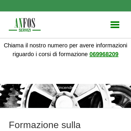
Toggle
navigati
Chiama il nostro numero per avere informazioni
riguardo i corsi di formazione
069968209
ANFOS
»
Notizie
» Formazione sulla Sicurezza sul Lavoro:
Corso Antincendio Livello 1
Formazione sulla