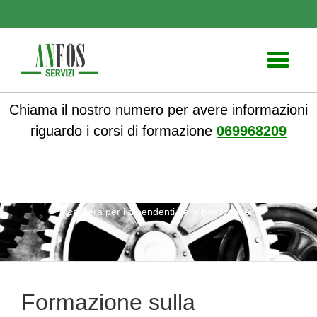
Toggle
navigati
Chiama il nostro numero per avere informazioni
riguardo i corsi di formazione
069968209
ANFOS
»
Notizie
» Formazione sulla pianificazione della
carriera per i dipendenti delle pasticcerie
Formazione sulla