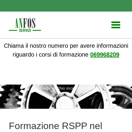
Toggle
navigati
Chiama il nostro numero per avere informazioni
riguardo i corsi di formazione
069968209
ANFOS
»
Notizie
» Formazione RSPP nel trasporto e
logistica: rischio incidenti stradali
Formazione RSPP nel