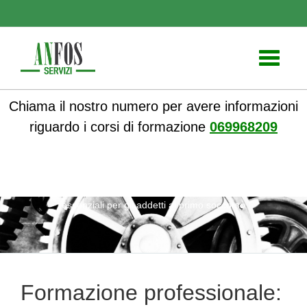
Toggle
navigati
Chiama il nostro numero per avere informazioni
riguardo i corsi di formazione
069968209
ANFOS
»
Notizie
» Formazione professionale: Competenze
essenziali per gli addetti al primo soccorso
Formazione professionale: