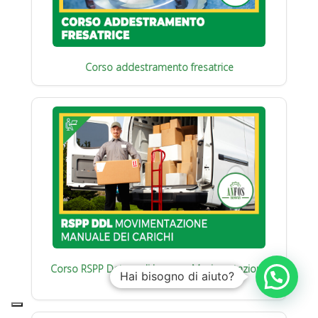
Corso addestramento fresatrice
Corso RSPP Datore di Lavoro : Movimentazione
Hai bisogno di aiuto?
manuale carichi