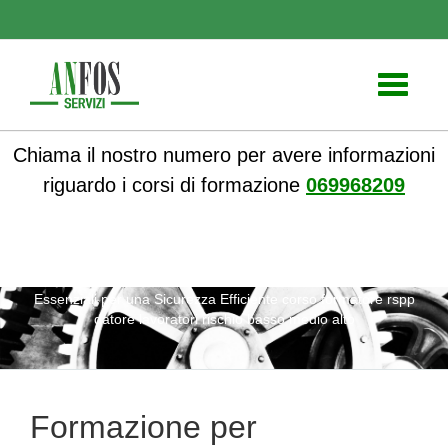
Toggle
navigati
Chiama il nostro numero per avere informazioni
riguardo i corsi di formazione
069968209
ANFOS
»
Notizie
» Formazione per Lavoratori: Competenze
Essenziali per una Sicurezza Efficiente corso formatore rspp
datore lavoratori rischio basso medio alto
Formazione per