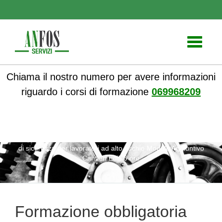
Toggle
navigati
Chiama il nostro numero per avere informazioni
riguardo i corsi di formazione
069968209
ANFOS
»
Notizie
» Formazione obbligatoria sulle normative
di sicurezza per lavoratori ad alto rischio Modulo Aggiuntivo
Cantieri Edili 6 ore
Formazione obbligatoria