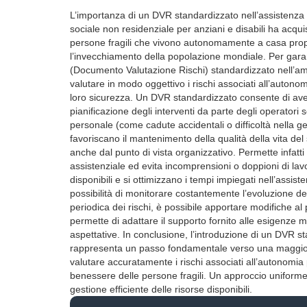
L’importanza di un DVR standardizzato nell’assistenza so
sociale non residenziale per anziani e disabili ha acqu
persone fragili che vivono autonomamente a casa prop
l’invecchiamento della popolazione mondiale. Per gar
(Documento Valutazione Rischi) standardizzato nell’am
valutare in modo oggettivo i rischi associati all’autonom
loro sicurezza. Un DVR standardizzato consente di avere
pianificazione degli interventi da parte degli operatori 
personale (come cadute accidentali o difficoltà nella ge
favoriscano il mantenimento della qualità della vita del
anche dal punto di vista organizzativo. Permette infatti 
assistenziale ed evita incomprensioni o doppioni di lav
disponibili e si ottimizzano i tempi impiegati nell’assi
possibilità di monitorare costantemente l’evoluzione dell
periodica dei rischi, è possibile apportare modifiche a
permette di adattare il supporto fornito alle esigenze m
aspettative. In conclusione, l’introduzione di un DVR st
rappresenta un passo fondamentale verso una maggiore 
valutare accuratamente i rischi associati all’autonomia 
benessere delle persone fragili. Un approccio uniforme f
gestione efficiente delle risorse disponibili.