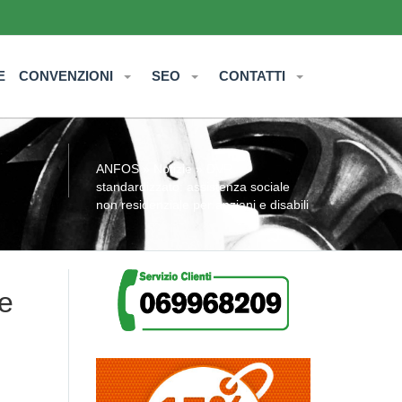
E
CONVENZIONI
SEO
CONTATTI
ANFOS
»
Notizie
» DVR
standardizzato: assistenza sociale
non residenziale per anziani e disabili
le