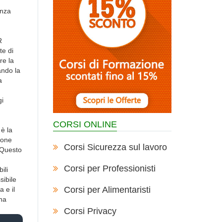
enza
R
te di
re la
ando la
a
gi
CORSI ONLINE
 è la
ione
Corsi Sicurezza sul lavoro
. Questo
Corsi per Professionisti
ili
sibile
Corsi per Alimentaristi
 e il
una
Corsi Privacy