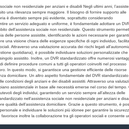
ciale non residenziale per anziani e disabili Negli ultimi anni, l’assist
isito una rilevanza sempre maggiore. Il bisogno di fornire supporto alle
ria è diventato sempre più evidente, soprattutto considerando
antire un servizio adeguato e uniforme, è fondamentale adottare un DV
bito dell’assistenza sociale non residenziale. Questo strumento permet
ia delle persone assistite, identificando le azioni necessarie per garanti
 una visione chiara delle esigenze specifiche di ogni individuo, facilit
sociali. Attraverso una valutazione accurata dei rischi legati all’autonomi
stione quotidiana), è possibile individuare soluzioni personalizzate che
 singolo assistito. Inoltre, un DVR standardizzato offre numerosi vantag
di definire procedure comuni a tutti gli operatori coinvolti nel processo
oro. In questo modo, si garantisce una gestione efficiente delle risorse
stenza domiciliare. Un altro aspetto fondamentale del DVR standardizzato
e condizioni degli anziani e dei disabili assistiti. Attraverso una valutaz
l piano assistenziale in base alle necessità emerse nel corso del tempo
utevoli degli individui, garantendo un servizio sempre all’altezza delle
andardizzato nell’assistenza sociale non residenziale per anziani e disab
qualità dell’assistenza domiciliare. Grazie a questo strumento, è pos
personale e individuare le soluzioni più idonee per garantire la sicurezza
avorisce inoltre la collaborazione tra gli operatori sociali e consente 