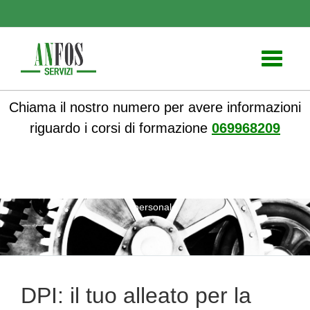
Toggle
navigati
Chiama il nostro numero per avere informazioni
riguardo i corsi di formazione
069968209
ANFOS
»
Notizie
» DPI: il tuo alleato per la sicurezza
personale
DPI: il tuo alleato per la