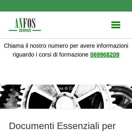
Toggle
navigati
Chiama il nostro numero per avere informazioni
riguardo i corsi di formazione
069968209
ANFOS
»
Notizie
» Documenti Essenziali per l’Apertura di
un’Impresa di Costruzioni
Documenti Essenziali per