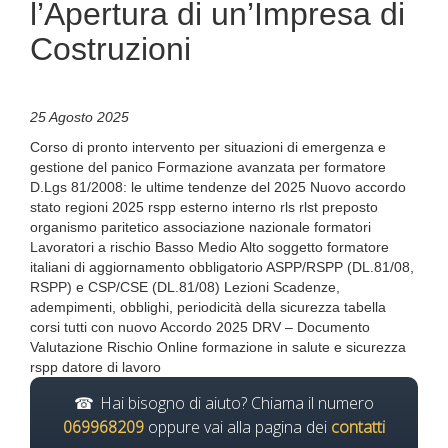
l’Apertura di un’Impresa di
Costruzioni
25 Agosto 2025
Corso di pronto intervento per situazioni di emergenza e
gestione del panico Formazione avanzata per formatore
D.Lgs 81/2008: le ultime tendenze del 2025 Nuovo accordo
stato regioni 2025 rspp esterno interno rls rlst preposto
organismo paritetico associazione nazionale formatori
Lavoratori a rischio Basso Medio Alto soggetto formatore
italiani di aggiornamento obbligatorio ASPP/RSPP (DL.81/08,
RSPP) e CSP/CSE (DL.81/08) Lezioni Scadenze,
adempimenti, obblighi, periodicità della sicurezza tabella
corsi tutti con nuovo Accordo 2025 DRV – Documento
Valutazione Rischio Online formazione in salute e sicurezza
rspp datore di lavoro
Hai bisogno di aiuto? Chiama il numero
069968209
oppure vai alla pagina dei
contatti