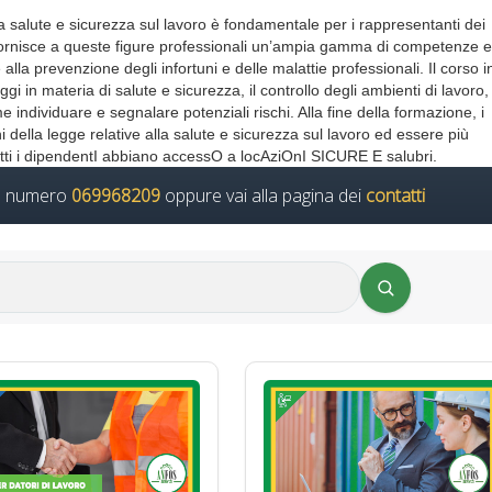
salute e sicurezza sul lavoro è fondamentale per i rappresentanti dei
fornisce a queste figure professionali un’ampia gamma di competenze 
lla prevenzione degli infortuni e delle malattie professionali. Il corso 
 in materia di salute e sicurezza, il controllo degli ambienti di lavoro, 
individuare e segnalare potenziali rischi. Alla fine della formazione, i
ni della legge relative alla salute e sicurezza sul lavoro ed essere più
tutti i dipendentI abbiano accessO a locAziOnI SICURE E salubri.
il numero
069968209
oppure vai alla pagina dei
contatti