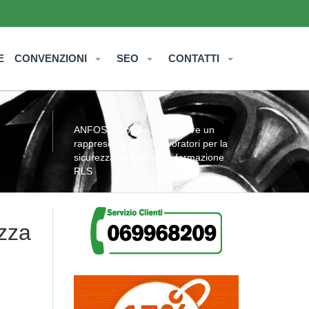
E
CONVENZIONI
SEO
CONTATTI
ANFOS
»
Notizie
» Diventare un
rappresentante dei lavoratori per la
sicurezza attraverso la formazione
RLS
ezza