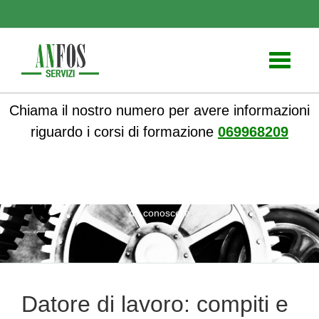
Toggle
navigati
Chiama il nostro numero per avere informazioni
riguardo i corsi di formazione
069968209
ANFOS
»
Notizie
» Datore di lavoro: compiti e responsabilità
da conoscere
Datore di lavoro: compiti e