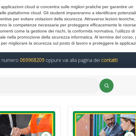
 applicazioni cloud si concentra sulle migliori pratiche per garantire un
elle piattaforme cloud. Gli studenti impareranno a identificare potenziali 
tive per evitare violazioni della sicurezza. Attraverso lezioni teoriche,
siranno le competenze necessarie per proteggere efficacemente le risorse
menti come la gestione dei rischi, la conformità normativa, l’utilizzo di
dale nella promozione della sicurezza informatica. Al termine del corso, g
i per migliorare la sicurezza sul posto di lavoro e proteggere le applicaz
il numero
069968209
oppure vai alla pagina dei
contatti