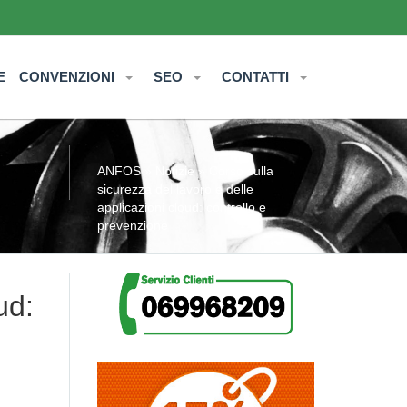
E
CONVENZIONI
SEO
CONTATTI
ANFOS
»
Notizie
» Corso sulla
sicurezza del lavoro e delle
applicazioni cloud: controllo e
prevenzione
ud: