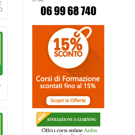
E
O
A