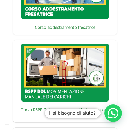
Corso addestramento fresatrice
Corso RSPP Datore di Lavoro : Movimentazione
Hai bisogno di aiuto?
manuale carichi