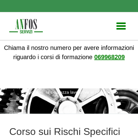
Toggle
navigati
Chiama il nostro numero per avere informazioni
riguardo i corsi di formazione
069968209
ANFOS
»
Notizie
» Corso sui Rischi Specifici per i Lavoratori
Temporanei: la sicurezza lavorativa al primo posto
Corso sui Rischi Specifici