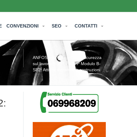
E
CONVENZIONI
SEO
CONTATTI
ANFOS
»
Notizie
» Corso sicurezza
sul lavoro RSPP – ASPP Modulo B-
SP2: Attività estrattive e costruzioni
2: