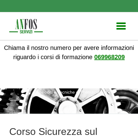
Toggle
navigati
Chiama il nostro numero per avere informazioni
riguardo i corsi di formazione
069968209
ANFOS
»
Notizie
» Corso Sicurezza sul Lavoro: Rischi
Specifici e Tecniche di Protezione
Corso Sicurezza sul