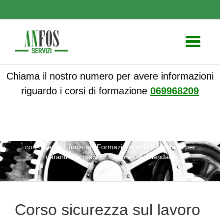
Toggle
navigati
Chiama il nostro numero per avere informazioni
riguardo i corsi di formazione
069968209
ANFOS
»
Notizie
» Corso sicurezza sul lavoro per Dirigente
con delega di funzioni: Formazione online continua per
garantire la massima sicurezza aziendale
Corso sicurezza sul lavoro