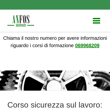
Toggle
navigati
Chiama il nostro numero per avere informazioni
riguardo i corsi di formazione
069968209
ANFOS
»
Notizie
» Corso sicurezza sul lavoro: l’importanza
del primo soccorso per prevenire complicazioni a lungo
termine
Corso sicurezza sul lavoro: