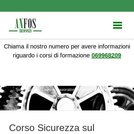
Toggle
navigati
Chiama il nostro numero per avere informazioni
riguardo i corsi di formazione
069968209
ANFOS
»
Corsi online
»
Corsi Sicurezza sul lavoro
» Corso
Sicurezza sul Lavoro Lavoratori: Rischio Specifico Uso
Corretto della Segnaletica
Corso Sicurezza sul