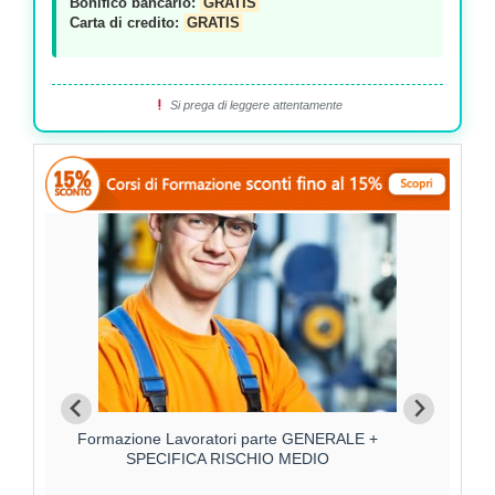
Bonifico bancario:
GRATIS
Carta di credito:
GRATIS
Si prega di leggere attentamente
Formazione Lavoratori parte GENERALE +
F
SPECIFICA RISCHIO MEDIO