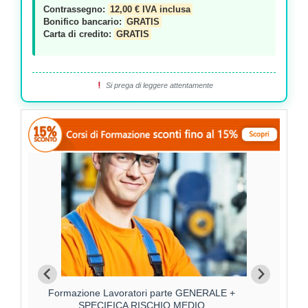
Contrassegno:
12,00 € IVA inclusa
Bonifico bancario:
GRATIS
Carta di credito:
GRATIS
Si prega di leggere attentamente
Formazione Lavoratori parte GENERALE +
F
SPECIFICA RISCHIO MEDIO