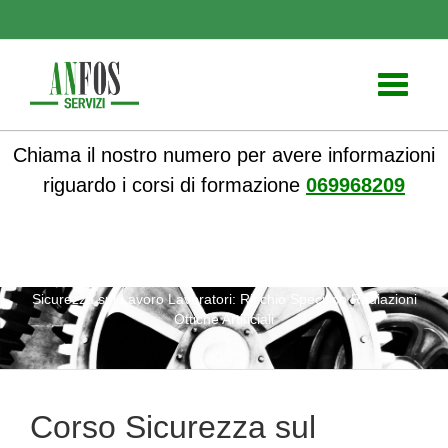
Toggle
navigati
Chiama il nostro numero per avere informazioni
riguardo i corsi di formazione
069968209
ANFOS
»
Corsi online
»
Corsi Sicurezza sul lavoro
» Corso
Sicurezza sul Lavoro Lavoratori: Rischio Specifico Radiazioni
Ottiche Artificiali
Corso Sicurezza sul