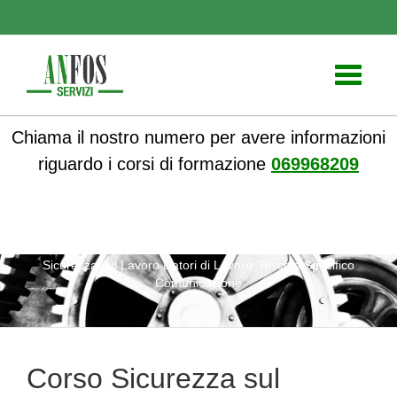
Toggle
navigati
Chiama il nostro numero per avere informazioni
riguardo i corsi di formazione
069968209
ANFOS
»
Corsi online
»
Corsi Sicurezza sul lavoro
» Corso
Sicurezza sul Lavoro Datori di Lavoro: Rischio Specifico
Comunicazione
Corso Sicurezza sul