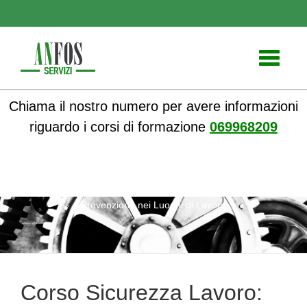
Toggle
navigati
Chiama il nostro numero per avere informazioni
riguardo i corsi di formazione
069968209
ANFOS
»
Notizie
» Corso Sicurezza Lavoro: Protezione e
Prevenzione nei Luoghi di Lavoro
Corso Sicurezza Lavoro: