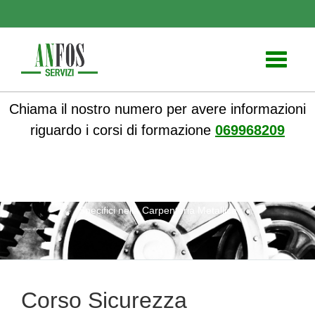
Toggle
navigati
Chiama il nostro numero per avere informazioni
riguardo i corsi di formazione
069968209
ANFOS
»
Notizie
» Corso Sicurezza Lavorativa: Rischi
Specifici nella Carpenteria Metallica
Corso Sicurezza