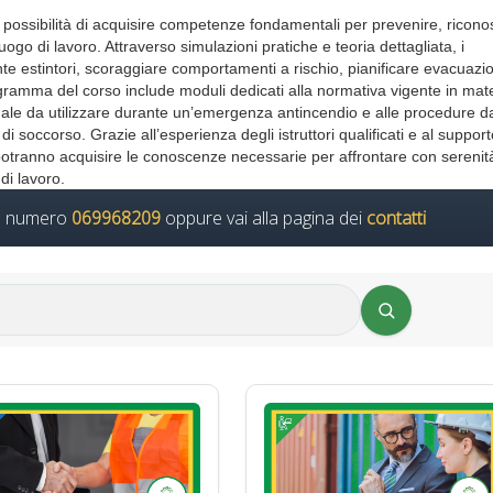
la possibilità di acquisire competenze fondamentali per prevenire, ricon
uogo di lavoro. Attraverso simulazioni pratiche e teoria dettagliata, i
te estintori, scoraggiare comportamenti a rischio, pianificare evacuazio
gramma del corso include moduli dedicati alla normativa vigente in mate
viduale da utilizzare durante un’emergenza antincendio e alle procedure d
i soccorso. Grazie all’esperienza degli istruttori qualificati e al support
ti potranno acquisire le conoscenze necessarie per affrontare con serenit
 di lavoro.
il numero
069968209
oppure vai alla pagina dei
contatti