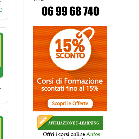
E
O
A