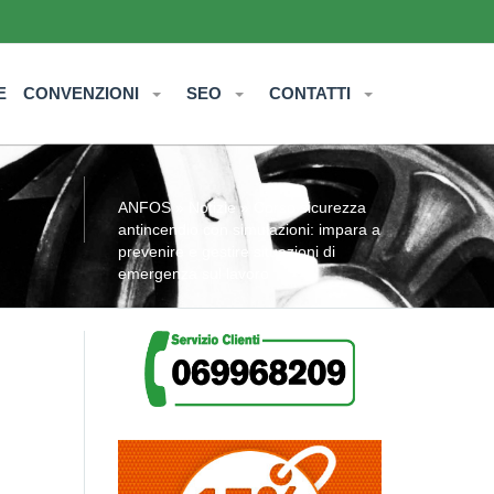
E
CONVENZIONI
SEO
CONTATTI
ANFOS
»
Notizie
» Corso sicurezza
antincendio con simulazioni: impara a
prevenire e gestire situazioni di
emergenza sul lavoro