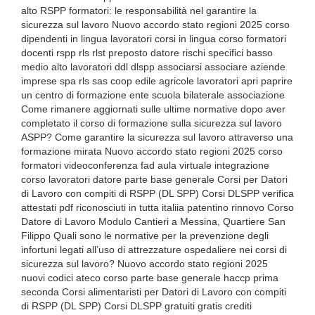
alto RSPP formatori: le responsabilità nel garantire la
sicurezza sul lavoro Nuovo accordo stato regioni 2025 corso
dipendenti in lingua lavoratori corsi in lingua corso formatori
docenti rspp rls rlst preposto datore rischi specifici basso
medio alto lavoratori ddl dlspp associarsi associare aziende
imprese spa rls sas coop edile agricole lavoratori apri paprire
un centro di formazione ente scuola bilaterale associazione
Come rimanere aggiornati sulle ultime normative dopo aver
completato il corso di formazione sulla sicurezza sul lavoro
ASPP? Come garantire la sicurezza sul lavoro attraverso una
formazione mirata Nuovo accordo stato regioni 2025 corso
formatori videoconferenza fad aula virtuale integrazione
corso lavoratori datore parte base generale Corsi per Datori
di Lavoro con compiti di RSPP (DL SPP) Corsi DLSPP verifica
attestati pdf riconosciuti in tutta italiia patentino rinnovo Corso
Datore di Lavoro Modulo Cantieri a Messina, Quartiere San
Filippo Quali sono le normative per la prevenzione degli
infortuni legati all’uso di attrezzature ospedaliere nei corsi di
sicurezza sul lavoro? Nuovo accordo stato regioni 2025
nuovi codici ateco corso parte base generale haccp prima
seconda Corsi alimentaristi per Datori di Lavoro con compiti
di RSPP (DL SPP) Corsi DLSPP gratuiti gratis crediti