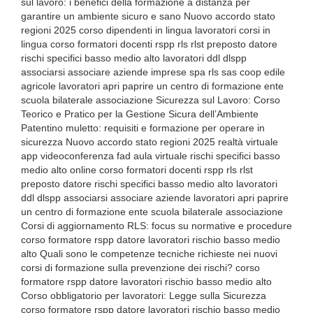
sul lavoro: i benefici della formazione a distanza per
garantire un ambiente sicuro e sano Nuovo accordo stato
regioni 2025 corso dipendenti in lingua lavoratori corsi in
lingua corso formatori docenti rspp rls rlst preposto datore
rischi specifici basso medio alto lavoratori ddl dlspp
associarsi associare aziende imprese spa rls sas coop edile
agricole lavoratori apri paprire un centro di formazione ente
scuola bilaterale associazione Sicurezza sul Lavoro: Corso
Teorico e Pratico per la Gestione Sicura dell’Ambiente
Patentino muletto: requisiti e formazione per operare in
sicurezza Nuovo accordo stato regioni 2025 realtà virtuale
app videoconferenza fad aula virtuale rischi specifici basso
medio alto online corso formatori docenti rspp rls rlst
preposto datore rischi specifici basso medio alto lavoratori
ddl dlspp associarsi associare aziende lavoratori apri paprire
un centro di formazione ente scuola bilaterale associazione
Corsi di aggiornamento RLS: focus su normative e procedure
corso formatore rspp datore lavoratori rischio basso medio
alto Quali sono le competenze tecniche richieste nei nuovi
corsi di formazione sulla prevenzione dei rischi? corso
formatore rspp datore lavoratori rischio basso medio alto
Corso obbligatorio per lavoratori: Legge sulla Sicurezza
corso formatore rspp datore lavoratori rischio basso medio