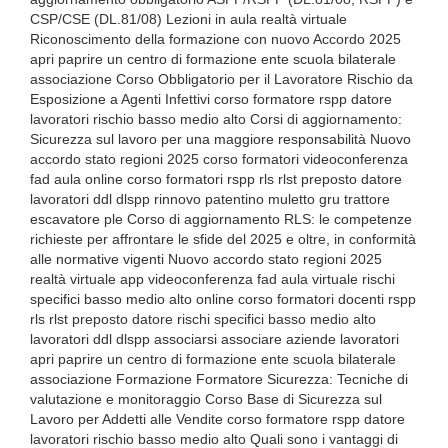
CSP/CSE (DL.81/08) Lezioni in aula realtà virtuale
Riconoscimento della formazione con nuovo Accordo 2025
apri paprire un centro di formazione ente scuola bilaterale
associazione Corso Obbligatorio per il Lavoratore Rischio da
Esposizione a Agenti Infettivi corso formatore rspp datore
lavoratori rischio basso medio alto Corsi di aggiornamento:
Sicurezza sul lavoro per una maggiore responsabilità Nuovo
accordo stato regioni 2025 corso formatori videoconferenza
fad aula online corso formatori rspp rls rlst preposto datore
lavoratori ddl dlspp rinnovo patentino muletto gru trattore
escavatore ple Corso di aggiornamento RLS: le competenze
richieste per affrontare le sfide del 2025 e oltre, in conformità
alle normative vigenti Nuovo accordo stato regioni 2025
realtà virtuale app videoconferenza fad aula virtuale rischi
specifici basso medio alto online corso formatori docenti rspp
rls rlst preposto datore rischi specifici basso medio alto
lavoratori ddl dlspp associarsi associare aziende lavoratori
apri paprire un centro di formazione ente scuola bilaterale
associazione Formazione Formatore Sicurezza: Tecniche di
valutazione e monitoraggio Corso Base di Sicurezza sul
Lavoro per Addetti alle Vendite corso formatore rspp datore
lavoratori rischio basso medio alto Quali sono i vantaggi di