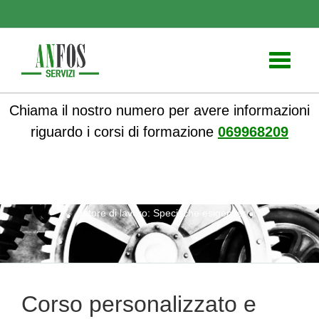
Toggle
navigati
Chiama il nostro numero per avere informazioni
riguardo i corsi di formazione
069968209
ANFOS
»
Notizie
» Corso personalizzato e adattato per il
datore di lavoro: Specifiche esigenze
Corso personalizzato e