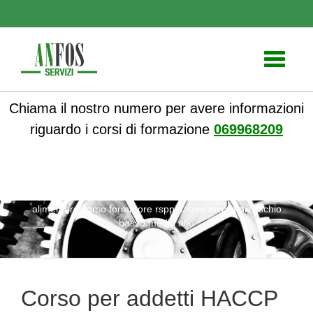
Toggle
navigati
Chiama il nostro numero per avere informazioni
riguardo i corsi di formazione
069968209
ANFOS
»
Notizie
» Corso per addetti HACCP nella catena
alimentare corso formatore rspp datore lavoratori rischio
basso medio alto
Corso per addetti HACCP