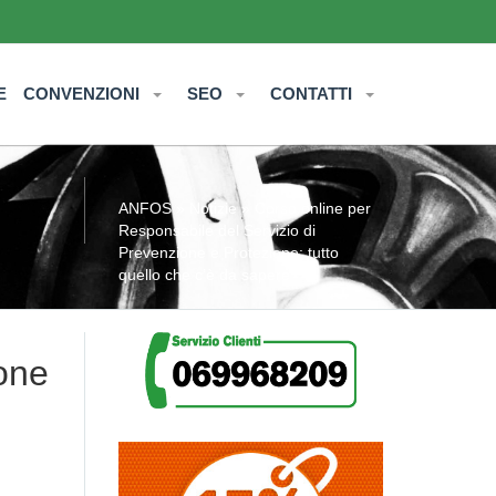
E
CONVENZIONI
SEO
CONTATTI
ANFOS
»
Notizie
» Corso online per
Responsabile del Servizio di
Prevenzione e Protezione: tutto
quello che c’è da sapere
one