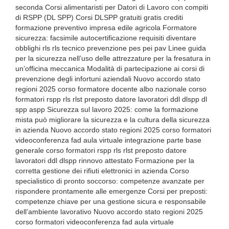
seconda Corsi alimentaristi per Datori di Lavoro con compiti
di RSPP (DL SPP) Corsi DLSPP gratuiti gratis crediti
formazione preventivo impresa edile agricola Formatore
sicurezza: facsimile autocertificazione requisiti diventare
obblighi rls rls tecnico prevenzione pes pei pav Linee guida
per la sicurezza nell’uso delle attrezzature per la fresatura in
un’officina meccanica Modalità di partecipazione ai corsi di
prevenzione degli infortuni aziendali Nuovo accordo stato
regioni 2025 corso formatore docente albo nazionale corso
formatori rspp rls rlst preposto datore lavoratori ddl dlspp dl
spp aspp Sicurezza sul lavoro 2025: come la formazione
mista può migliorare la sicurezza e la cultura della sicurezza
in azienda Nuovo accordo stato regioni 2025 corso formatori
videoconferenza fad aula virtuale integrazione parte base
generale corso formatori rspp rls rlst preposto datore
lavoratori ddl dlspp rinnovo attestato Formazione per la
corretta gestione dei rifiuti elettronici in azienda Corso
specialistico di pronto soccorso: competenze avanzate per
rispondere prontamente alle emergenze Corsi per preposti:
competenze chiave per una gestione sicura e responsabile
dell’ambiente lavorativo Nuovo accordo stato regioni 2025
corso formatori videoconferenza fad aula virtuale