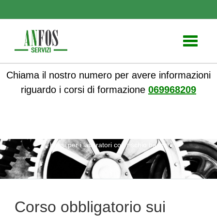
Toggle
navigati
Chiama il nostro numero per avere informazioni
riguardo i corsi di formazione
069968209
ANFOS
»
Notizie
» Corso obbligatorio sui rischi specifici
bassi per i lavoratori con rischio basso
Corso obbligatorio sui