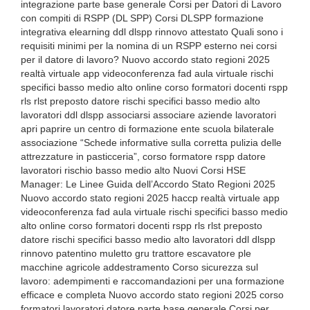
integrazione parte base generale Corsi per Datori di Lavoro
con compiti di RSPP (DL SPP) Corsi DLSPP formazione
integrativa elearning ddl dlspp rinnovo attestato Quali sono i
requisiti minimi per la nomina di un RSPP esterno nei corsi
per il datore di lavoro? Nuovo accordo stato regioni 2025
realtà virtuale app videoconferenza fad aula virtuale rischi
specifici basso medio alto online corso formatori docenti rspp
rls rlst preposto datore rischi specifici basso medio alto
lavoratori ddl dlspp associarsi associare aziende lavoratori
apri paprire un centro di formazione ente scuola bilaterale
associazione “Schede informative sulla corretta pulizia delle
attrezzature in pasticceria”, corso formatore rspp datore
lavoratori rischio basso medio alto Nuovi Corsi HSE
Manager: Le Linee Guida dell’Accordo Stato Regioni 2025
Nuovo accordo stato regioni 2025 haccp realtà virtuale app
videoconferenza fad aula virtuale rischi specifici basso medio
alto online corso formatori docenti rspp rls rlst preposto
datore rischi specifici basso medio alto lavoratori ddl dlspp
rinnovo patentino muletto gru trattore escavatore ple
macchine agricole addestramento Corso sicurezza sul
lavoro: adempimenti e raccomandazioni per una formazione
efficace e completa Nuovo accordo stato regioni 2025 corso
formatori lavoratori datore parte base generale Corsi per