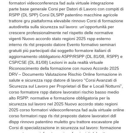
formatori videoconferenza fad aula virtuale integrazione
parte base generale Corsi per Datori di Lavoro con compiti di
RSPP (DL SPP) Corsi DLSPP patentino macchine agricole
trattore gru piattaforma elevabile rinnovo Corsi di formazione
autodiretta sulla sicurezza sul lavoro: un’opportunità per
crescere professionalmente nel rispetto delle normative
vigenti Nuovo accordo stato regioni 2025 rspp esterno
interno rls rlst preposto datore Evento formativo seminari
gratuiti più partecipati dai soggetto formatore italiani di
aggiornamento obbligatorio ASPP/RSPP (DL.81/08, RSPP) e
CSP/CSE (DL.81/08) Lezioni in aula realtà virtuale
Riconoscimento della formazione con nuovo Accordo 2025
DRV – Documento Valutazione Rischio Online formazione in
salute e sicurezza rspp datore di lavoro “Corsi Avanzati di
Sicurezza sul Lavoro per Proprietari di Bar e Locali Notturni”,
corso formatore rspp datore lavoratori rischio basso medio
alto RSPP: normative e formazione obbligatoria per la
sicurezza sul lavoro nel 2025 Nuovo accordo stato regioni
2025 corso formatori videoconferenza fad aula virtuale online
corso formatori rspp rls rlst preposto datore lavoratori ddl
dlspp rinnovo patentino muletto gru trattore escavatore ple
Corsi di specializzazione in sicurezza sul lavoro: formazione