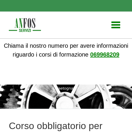
Toggle
navigati
Chiama il nostro numero per avere informazioni
riguardo i corsi di formazione
069968209
ANFOS
»
Notizie
» Corso obbligatorio per Rischio Da Agenti
Chaetognatha
Corso obbligatorio per