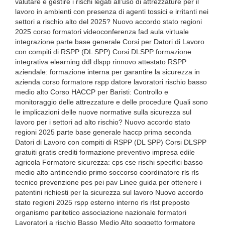
valutare e gestire i rischi legati all’uso di attrezzature per il
lavoro in ambienti con presenza di agenti tossici e irritanti nei
settori a rischio alto del 2025? Nuovo accordo stato regioni
2025 corso formatori videoconferenza fad aula virtuale
integrazione parte base generale Corsi per Datori di Lavoro
con compiti di RSPP (DL SPP) Corsi DLSPP formazione
integrativa elearning ddl dlspp rinnovo attestato RSPP
aziendale: formazione interna per garantire la sicurezza in
azienda corso formatore rspp datore lavoratori rischio basso
medio alto Corso HACCP per Baristi: Controllo e
monitoraggio delle attrezzature e delle procedure Quali sono
le implicazioni delle nuove normative sulla sicurezza sul
lavoro per i settori ad alto rischio? Nuovo accordo stato
regioni 2025 parte base generale haccp prima seconda
Datori di Lavoro con compiti di RSPP (DL SPP) Corsi DLSPP
gratuiti gratis crediti formazione preventivo impresa edile
agricola Formatore sicurezza: cps cse rischi specifici basso
medio alto antincendio primo soccorso coordinatore rls rls
tecnico prevenzione pes pei pav Linee guida per ottenere i
patentini richiesti per la sicurezza sul lavoro Nuovo accordo
stato regioni 2025 rspp esterno interno rls rlst preposto
organismo paritetico associazione nazionale formatori
Lavoratori a rischio Basso Medio Alto soggetto formatore