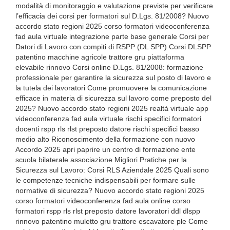
modalità di monitoraggio e valutazione previste per verificare
l’efficacia dei corsi per formatori sul D.Lgs. 81/2008? Nuovo
accordo stato regioni 2025 corso formatori videoconferenza
fad aula virtuale integrazione parte base generale Corsi per
Datori di Lavoro con compiti di RSPP (DL SPP) Corsi DLSPP
patentino macchine agricole trattore gru piattaforma
elevabile rinnovo Corsi online D.Lgs. 81/2008: formazione
professionale per garantire la sicurezza sul posto di lavoro e
la tutela dei lavoratori Come promuovere la comunicazione
efficace in materia di sicurezza sul lavoro come preposto del
2025? Nuovo accordo stato regioni 2025 realtà virtuale app
videoconferenza fad aula virtuale rischi specifici formatori
docenti rspp rls rlst preposto datore rischi specifici basso
medio alto Riconoscimento della formazione con nuovo
Accordo 2025 apri paprire un centro di formazione ente
scuola bilaterale associazione Migliori Pratiche per la
Sicurezza sul Lavoro: Corsi RLS Aziendale 2025 Quali sono
le competenze tecniche indispensabili per formare sulle
normative di sicurezza? Nuovo accordo stato regioni 2025
corso formatori videoconferenza fad aula online corso
formatori rspp rls rlst preposto datore lavoratori ddl dlspp
rinnovo patentino muletto gru trattore escavatore ple Come