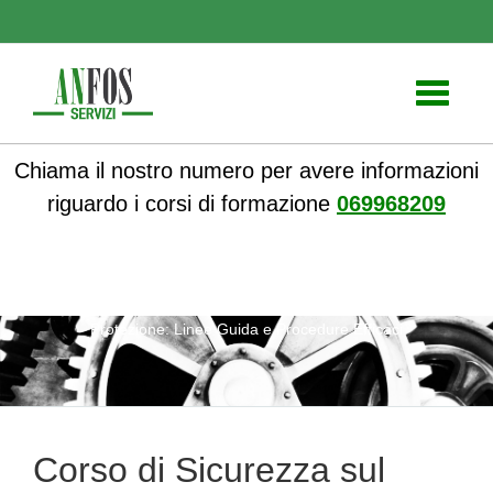
Toggle
navigati
Chiama il nostro numero per avere informazioni
riguardo i corsi di formazione
069968209
ANFOS
»
Notizie
» Corso di Sicurezza sul Lavoro e
Protezione: Linee Guida e Procedure Efficaci
Corso di Sicurezza sul