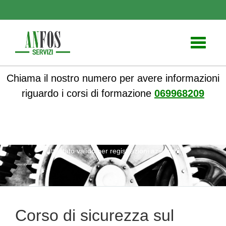
Toggle
navigati
Chiama il nostro numero per avere informazioni
riguardo i corsi di formazione
069968209
ANFOS
»
Notizie
» Corso di sicurezza sul lavoro con
attestato valido per registrazioni aziendali
Corso di sicurezza sul