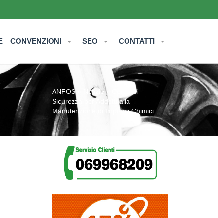
E
CONVENZIONI
SEO
CONTATTI
ANFOS
»
Notizie
» Corso di
Sicurezza per Addetti alla
Manutenzione di Impianti Chimici