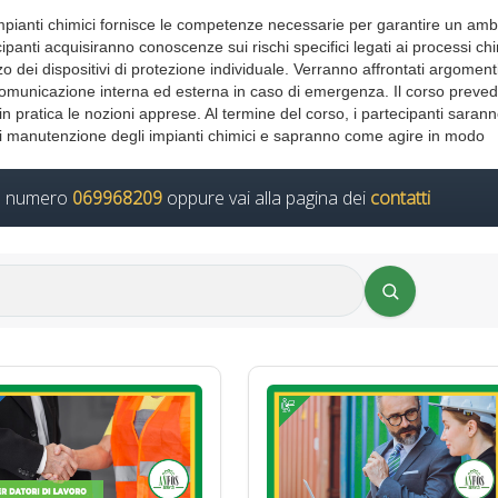
 impianti chimici fornisce le competenze necessarie per garantire un amb
ipanti acquisiranno conoscenze sui rischi specifici legati ai processi chi
zzo dei dispositivi di protezione individuale. Verranno affrontati argomen
la comunicazione interna ed esterna in caso di emergenza. Il corso preve
n pratica le nozioni apprese. Al termine del corso, i partecipanti sarann
vità di manutenzione degli impianti chimici e sapranno come agire in modo
il numero
069968209
oppure vai alla pagina dei
contatti