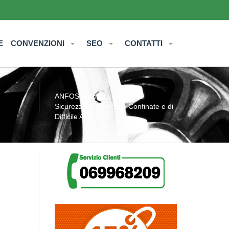
E
CONVENZIONI
SEO
CONTATTI
ANFOS
»
Notizie
» Corso di
Sicurezza in Ambiente Confinate e di
Difficile Accesso