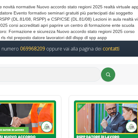
e novità normative Nuovo accordo stato regioni 2025 realtà virtuale ap
 datore Evento formativo seminari gratuiti più partecipati dai soggetto
/RSPP (DL.81/08, RSPP) e CSP/CSE (DL.81/08) Lezioni in aula realtà vi
5 corsi accreditati apri paprire un centro di formazione ente scuola
Lavoro: Formazione e sicurezza Nuovo accordo stato regioni 2025 corso
ls rlst preposto datore lavoratori ddl dlspp dl spp aspp
il numero
069968209
oppure vai alla pagina dei
contatti