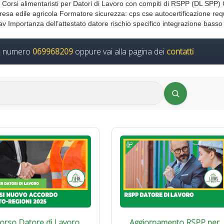
orsi alimentaristi per Datori di Lavoro con compiti di RSPP (DL SPP) 
resa edile agricola Formatore sicurezza: cps cse autocertificazione requ
pav Importanza dell’attestato datore rischio specifico integrazione basso
il numero
069968209
oppure vai alla pagina dei
contatti
orso Datore di Lavoro
Aggiornamento RSPP per