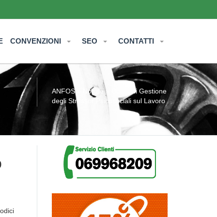
E
CONVENZIONI
SEO
CONTATTI
ANFOS
»
Notizie
» Corso di Gestione
degli Stressor Psicosociali sul Lavoro
o
odici