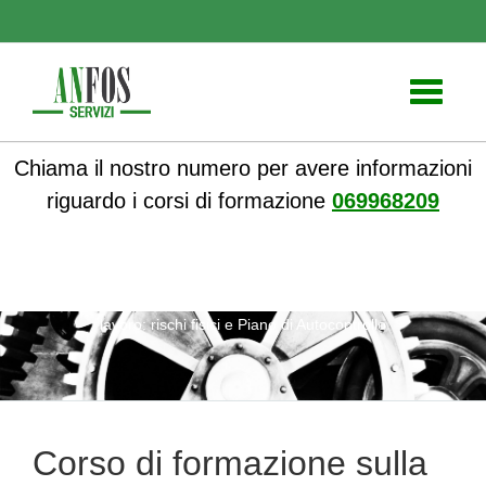
Toggle
navigati
Chiama il nostro numero per avere informazioni
riguardo i corsi di formazione
069968209
ANFOS
»
Notizie
» Corso di formazione sulla sicurezza sul
lavoro: rischi fisici e Piano di Autocontrollo
Corso di formazione sulla