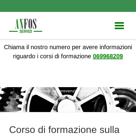
Toggle
navigati
Chiama il nostro numero per avere informazioni
riguardo i corsi di formazione
069968209
ANFOS
»
Notizie
» Corso di formazione sulla sicurezza sul
lavoro per prevenzione incendi
Corso di formazione sulla