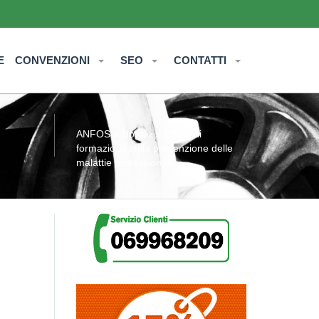
E
CONVENZIONI
SEO
CONTATTI
ANFOS
»
Notizie
» Corso di
formazione sulla prevenzione delle
malattie professionali