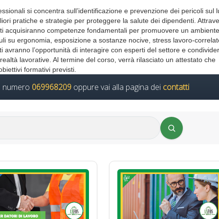
fessionali si concentra sull’identificazione e prevenzione dei pericoli sul 
liori pratiche e strategie per proteggere la salute dei dipendenti. Attrav
ipanti acquisiranno competenze fondamentali per promuovere un ambient
uli su ergonomia, esposizione a sostanze nocive, stress lavoro-correlat
nti avranno l’opportunità di interagire con esperti del settore e condivide
ealtà lavorative. Al termine del corso, verrà rilasciato un attestato che
iettivi formativi previsti.
il numero
069968209
oppure vai alla pagina dei
contatti