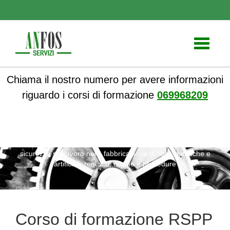
Toggle
navigati
Chiama il nostro numero per avere informazioni
riguardo i corsi di formazione
069968209
ANFOS
»
Notizie
» Corso di formazione RSPP per la
sicurezza sul lavoro nella fabbricazione di fibre sintetiche e
artificiali: requisiti, norme e procedure
Corso di formazione RSPP