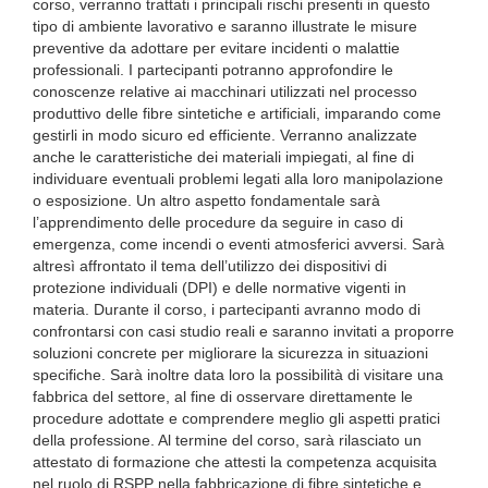
corso, verranno trattati i principali rischi presenti in questo
tipo di ambiente lavorativo e saranno illustrate le misure
preventive da adottare per evitare incidenti o malattie
professionali. I partecipanti potranno approfondire le
conoscenze relative ai macchinari utilizzati nel processo
produttivo delle fibre sintetiche e artificiali, imparando come
gestirli in modo sicuro ed efficiente. Verranno analizzate
anche le caratteristiche dei materiali impiegati, al fine di
individuare eventuali problemi legati alla loro manipolazione
o esposizione. Un altro aspetto fondamentale sarà
l’apprendimento delle procedure da seguire in caso di
emergenza, come incendi o eventi atmosferici avversi. Sarà
altresì affrontato il tema dell’utilizzo dei dispositivi di
protezione individuali (DPI) e delle normative vigenti in
materia. Durante il corso, i partecipanti avranno modo di
confrontarsi con casi studio reali e saranno invitati a proporre
soluzioni concrete per migliorare la sicurezza in situazioni
specifiche. Sarà inoltre data loro la possibilità di visitare una
fabbrica del settore, al fine di osservare direttamente le
procedure adottate e comprendere meglio gli aspetti pratici
della professione. Al termine del corso, sarà rilasciato un
attestato di formazione che attesti la competenza acquisita
nel ruolo di RSPP nella fabbricazione di fibre sintetiche e