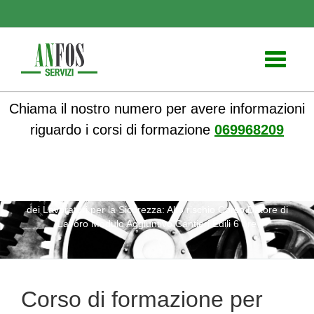
Toggle
navigati
Chiama il nostro numero per avere informazioni
riguardo i corsi di formazione
069968209
ANFOS
»
Notizie
» Corso di formazione per Rappresentanti
dei Lavoratori per la Sicurezza: Alto rischio Corso Datore di
Lavoro Modulo Aggiuntivo Cantieri Edili 6 ore
Corso di formazione per