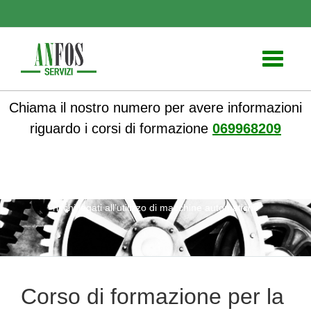
Toggle
navigati
Chiama il nostro numero per avere informazioni
riguardo i corsi di formazione
069968209
ANFOS
»
Notizie
» Corso di formazione per la gestione dei
rischi legati all’utilizzo di macchine automatiche
Corso di formazione per la